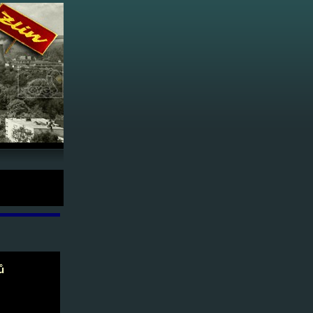
981 -
ů