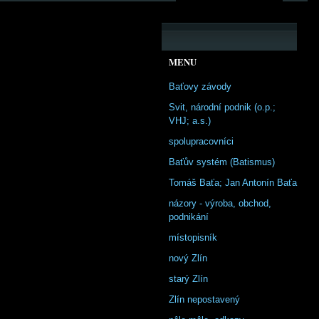
MENU
Baťovy závody
Svit, národní podnik (o.p.;
VHJ; a.s.)
spolupracovníci
Baťův systém (Batismus)
Tomáš Baťa; Jan Antonín Baťa
názory - výroba, obchod,
podnikání
místopisník
nový Zlín
starý Zlín
Zlín nepostavený