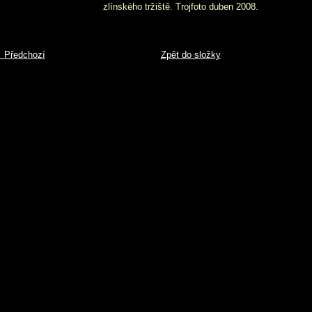
zlínského tržiště. Trojfoto duben 2008.
 Předchozí
Zpět do složky