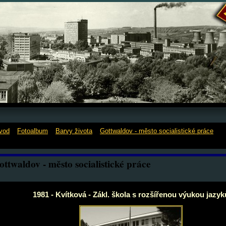
vod
»
Fotoalbum
»
Barvy života
»
Gottwaldov - město socialistické práce
»
1
vítková - Zákl. škola s rozšířenou výukou jazyků
ottwaldov - město socialistické práce
1981 - Kvítková - Zákl. škola s rozšířenou výukou jazyk