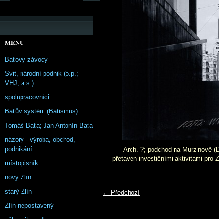
MENU
Baťovy závody
Svit, národní podnik (o.p.;
VHJ; a.s.)
spolupracovníci
Baťův systém (Batismus)
Tomáš Baťa; Jan Antonín Baťa
názory - výroba, obchod,
podnikání
Arch. ?; podchod na Murzinově (D
přetaven investičními aktivitami pro 
místopisník
nový Zlín
starý Zlín
← Předchozí
Zlín nepostavený