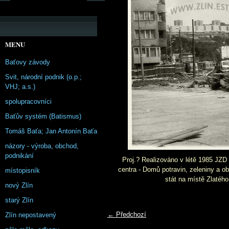
MENU
Baťovy závody
Svit, národní podnik (o.p.;
VHJ; a.s.)
spolupracovníci
Baťův systém (Batismus)
Tomáš Baťa; Jan Antonín Baťa
názory - výroba, obchod,
podnikání
Proj.? Realizováno v létě 1985 JZD
centra - Domů potravin, zeleniny a ob
místopisník
stát na místě Zlatého
nový Zlín
starý Zlín
← Předchozí
Zlín nepostavený