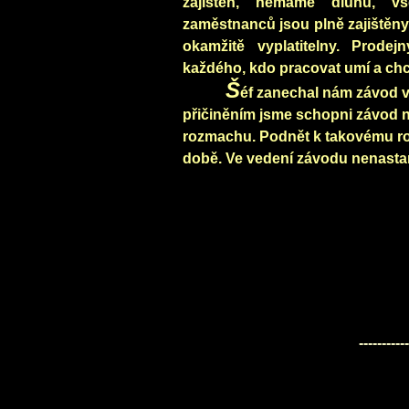
zajištěn, nemáme dluhů, v
zaměstnanců jsou plně zajištěn
okamžitě vyplatitelny. Prodej
každého, kdo pracovat umí a chc
Š
éf zanechal nám závod 
přičiněním jsme schopni závod ne
rozmachu. Podnět k takovému r
době. Ve vedení závodu nenast
----------