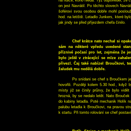
na řidiče, koho hledá. Týž odpověděl, že c
on jest Navrátil. Po těchto slovech Navrá
šoférovi svou osobou dobře mohl poslouži
hod. na letiště. Letadlo Junkers, které by
jak jindy se před příjezdem chefa činilo.
Chef krátce nato nechal si opako
sám na některé vpředu uvedené stani
příznivé počasí pro let, zejména že jes
bylo ještě v ztrácející se mlze zahal
přivezl. Čaj také nabízel Broučkovi, 
žaludek mu nedělá dobře.
Po snídani se chef s Broučkem je
hovořili. Později kolem 5.30 hod., když b
místy již se činily průrvy, že bylo vidět
hrozná, by se nedalo letět. Nato Brouček 
do kabiny letadla. Poté mechanik Holík na
palubu letadla k Broučkovi, na pravou str
k startu. Při tomto rolování se chef postav