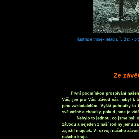
Ilustrace trosek letadla T. Bati -
Ze závě
První podmínkou prospívání našeho
Váš, jen pro Vás. Závod náš nebyl k to
jeho zakladatelům. Vyšší pohnutky to b
své vášně a choutky, pokud jsme je vidě
Nebylo to jednou, co jsme byli 
závodu a nejeden z naší rodiny jemu za 
zajistil majetek. V rozvoji našeho závod
našeho kraje.