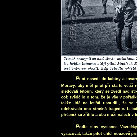
P
ilot nasedl do kabiny a továr
Moravy, aby měl pilot při startu větší
sledovali letoun, který se zvedl nad st
což svědčilo o tom, že je vše v pořádk
takže lidé na letišti usoudili, že se
odehrávala ona strašná tragédie. Leta
přičemž se zřítilo a oba muži nalezli v 
P
odle slov vyslance Vavrečky
vysazovat, takže pilot chtěl nouzově přis