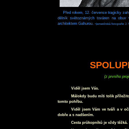
Před rokem, 12. července tragicky zahy
dělník světoznámých továren na obuv v
architektem Gahurou. -
(amatérská fotografie J. 
SPOLUPR
(
z prvního pro
Viděl jsem Vás.
Málokdy budu míti tolik příleži
tomto pohřbu.
Viděl jsem Vám ve tváři a v očíc
dobře a s nadšením.
Cesta průkopníků je vždy těžká. 