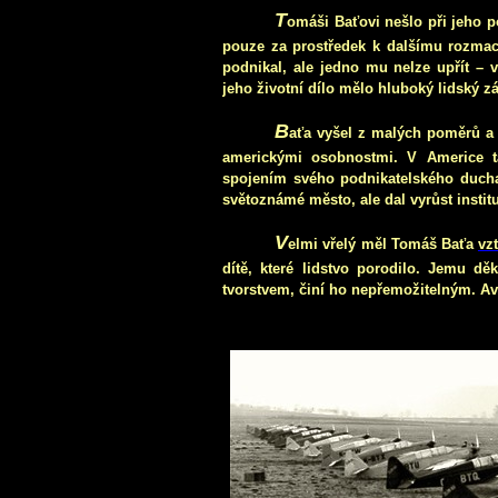
T
omáši Baťovi nešlo při jeho p
pouze za prostředek k dalšímu rozma
podnikal, ale jedno mu nelze upřít –
jeho životní dílo mělo hluboký lidský zá
B
aťa vyšel z malých poměrů a
americkými osobnostmi. V Americe ta
spojením svého podnikatelského ducha 
světoznámé město, ale dal vyrůst instit
V
elmi vřelý měl Tomáš Bať
a
vzt
dítě, které lidstvo porodilo. Jemu d
tvorstvem, činí ho nepřemožitelným. Avia