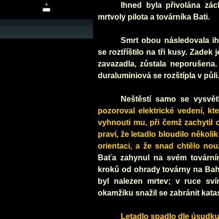
Ihned byla přivolána zác
mrtvoly pilota a továrníka Bati.
Smrt obou následovala ih
se roztříštilo na tři kusy. Zadek
zavazadla, zůstala neporušena.
duraluminiová se rozštípla v půli
Neštěstí samo se vysvětl
pozoroval elektrické vedení, k
vyhnouti mu, při čemž zachytil 
praví, že letadlo bloudilo někol
orientaci, a že snad chtělo nouz
Baťa zahynul na svém tovární
kroků od ohrady továrny na Bah
byl nalezen mrtev; v ruce svír
okamžiku snažil se zabránit katas
Letadlo spadlo dle úsudku