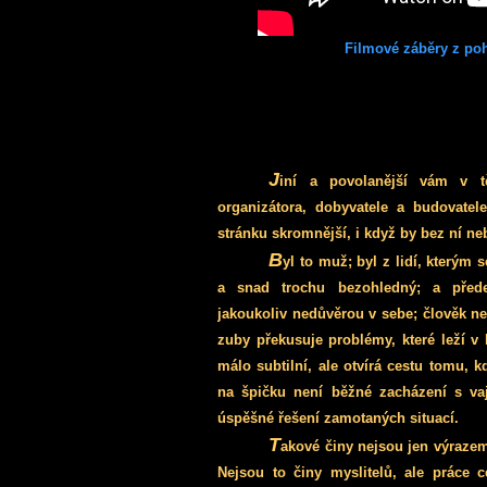
Filmové záběry z po
J
iní a povolanější vám v 
organizátora, dobyvatele a budovate
stránku skromnější, i když by bez ní ne
B
yl to muž; byl z lidí, kterým
a snad trochu bezohledný; a před
jakoukoliv nedůvěrou v sebe; člověk ne
zuby překusuje problémy, které leží v 
málo subtilní, ale otvírá cestu tomu, 
na špičku není běžné zacházení s va
úspěšné řešení zamotaných situací.
T
akové činy nejsou jen výrazem 
Nejsou to činy myslitelů, ale práce 