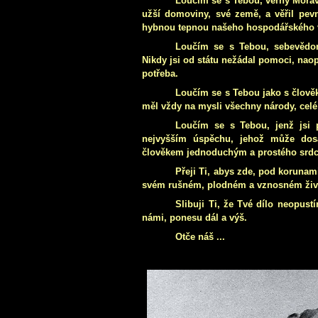
Loučím se s Tebou, věrný Moravan
užší domoviny, své země, a věřil pevn
hybnou tepnou našeho hospodářského 
Loučím se s Tebou, sebevědo
Nikdy jsi od státu nežádal pomoci, nao
potřeba.
Loučím se s Tebou jako s člově
měl vždy na mysli všechny národy, celé 
Loučím se s Tebou, jenž jsi 
nejvyšším úspěchu, jehož může dosá
člověkem jednoduchým a prostého srdc
Přeji Ti, abys zde, pod korunami
svém rušném, plodném a vznosném živ
Slibuji Ti, že Tvé dílo neopustí
námi, ponesu dál a výš.
Otče náš ...