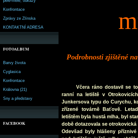
pêle-mêle, odkazy
Konfrontace
m
Zprávy ze Zlínska
KONTAKTNÍ ADRESA
FOTOALBUM
Podrobnosti zjištěné na
Barvy života
Cyglasica
Konfrontace
Včera ráno dostavil se t
Královna (21)
ranní na letiště v Otrokovic
Sny a představy
Junkersova typu do Curychu, kd
zřízené továrně Baťově. Letad
letištěm byla hustá mlha, byl star
FACEBOOK
době dotazovala se otrokovická 
Odevšad byly hlášeny příznivé 