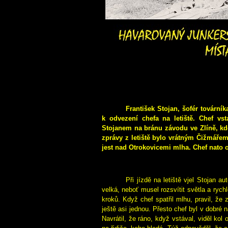
František Stojan, šofér továrníka
k odvezení chefa na letiště. Chef vs
Stojanem na bránu závodu ve Zlíně, kdež
zprávy z letiště bylo vrátným Čižmářem 
jest nad Otrokovicemi mlha. Chef nato
Při jízdě na letiště vjel Stojan a
velká, neboť musel rozsvítit světla a rych
kroků. Když chef spatřil mlhu, pravil, že
ještě asi jednou. Přesto chef byl v dobré n
Navrátil, že ráno, když vstával, viděl kol 