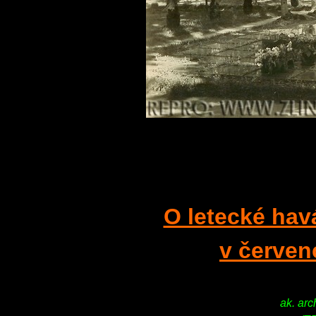
O letecké havá
v červen
ak. arc