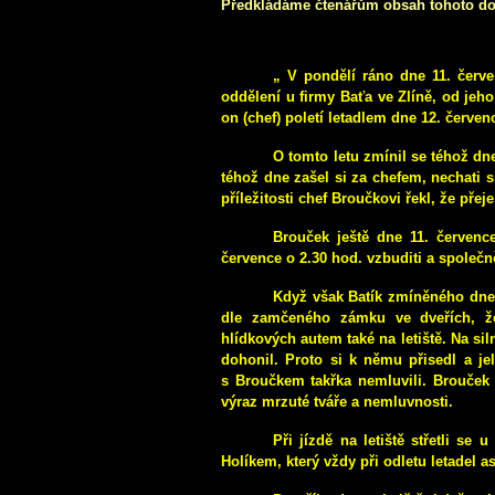
Předkládáme čtenářům obsah tohoto do
„ V pondělí ráno dne 11. červe
oddělení u firmy Baťa ve Zlíně, od jeh
on (chef) poletí letadlem dne 12. červe
O tomto letu zmínil se téhož dne
téhož dne zašel si za chefem, nechati s
příležitosti chef Broučkovi řekl, že přej
Brouček ještě dne 11. červenc
července o 2.30 hod. vzbuditi a společn
Když však Batík zmíněného dne k
dle zamčeného zámku ve dveřích, že
hlídkových autem také na letiště. Na si
dohonil. Proto si k němu přisedl a jel
s Broučkem takřka nemluvili. Brouček 
výraz mrzuté tváře a nemluvnosti.
Při jízdě na letiště střetli se
Holíkem, který vždy při odletu letadel asi