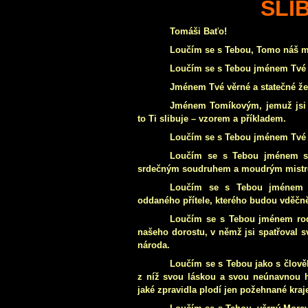
SLI
Tomáši Baťo!
Loučím se s Tebou, Tomo náš m
Loučím se s Tebou jménem Tvé 
Jménem Tvé věrné a statečné žen
Jménem Tomíkovým, jemuž jsi 
to Ti slibuje – vzorem a příkladem.
Loučím se s Tebou jménem Tvé m
Loučím se s Tebou jménem svý
srdečným soudruhem a moudrým mist
Loučím se s Tebou jménem T
oddaného přítele, kterého budou vděčně
Loučím se s Tebou jménem rodi
našeho dorostu, v němž jsi spatřoval s
národa.
Loučím se s Tebou jako s člově
z níž svou láskou a svou neúnavnou h
jaké zpravidla plodí jen požehnané kra