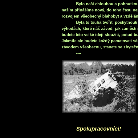
Bylo naší chloubou a pohnutkou
naším přinášíme nový, do toho času nep
rozvojem všeobecný blahobyt a vzdělán
Byla to touha tvořit, poskytnouti
výhodách, které náš závod, jak zaměst
budete této velké ideji sloužiti, potud 
Jakmile ale budete každý pamatovati sá
závodem všeobecnu, stanete se zbytečn
----
Spolupracovníci!