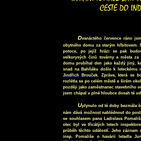
D
vanáctého července ráno jsm
obytného domu za starým hřbitovem. 
potoce
, po jejíž hrázi se pak bud
velkorysých činů továrny a města za 
domu probíhal den jako každý jiný, 
snad na Bahňáku došlo k leteckému ne
Jindřich Brouček
. Zpráva, která se 
rozlé
tla se po celém městě a širém okol
později jako zaměstnanec stavebního od
jsem chápal v plné hloubce dosah té ud
U
plynulo od té doby bezmála š
nám dává možnost nahlédnout do posled
se souhlasem pana Ladislava Pomališe
otec byl ve třicátých letech inspektor
průběh těchto událostí. Jeho záznam
insp. Pomališe o havárii letadla Ju