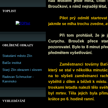
nad letištěm ještě mlha, chtěl 
Broučkovi, s nímž nejraději létal,
TOPLIST
Pilot prý odmítl startov
jakmile se mlha trochu zvedne, a
Při tom prohlásil, že je
Curychu. Brouček přece sta
OBLÍBENÉ ODKAZY
pozorovatel. Bylo to 8 minut pře
předmětem vyšetřování.
Statutární město Zlín
Baťův institut
Zaměstnanci továrny Bať
Starý Zlín obrazem i slovem
který se stal v několika minutá
na to slyšeli zaměstnanci rac
Radovan Schmucker -
Karvinsko
vyběhli z dílen a běželi k míst
troskami letadla nalezli
tělo svéh
byl mrtev. Těla jejich byla při
krátce po 6. hodině ranní.
VYHLEDÁVÁNÍ