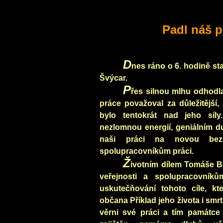
Padl náš p
D
nes ráno o 6. hodině st
Švýcar.
P
řes silnou mlhu odhodla
práce považoval za důležitější
bylo tentokrát nad jeho síl
nezlomnou energií, geniálním 
naši práci na novou bezpe
spolupracovníkům práci.
Ž
ivotním dílem Tomáše Ba
veřejnosti a spolupracovník
uskutečňování tohoto cíle, kt
občana Příklad jeho života i smr
věrni své práci a tím památce