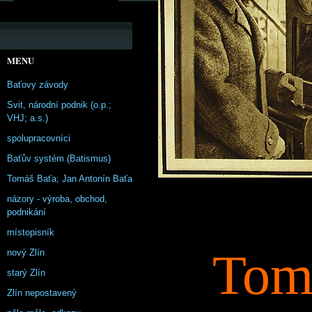
MENU
Baťovy závody
Svit, národní podnik (o.p.;
VHJ; a.s.)
spolupracovníci
Baťův systém (Batismus)
Tomáš Baťa; Jan Antonín Baťa
názory - výroba, obchod,
podnikání
místopisník
Tom
nový Zlín
starý Zlín
Zlín nepostavený