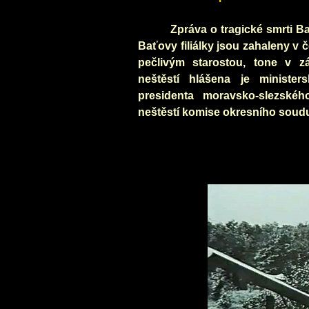
Zpráva o tragické smrti Ba
Baťovy filiálky jsou zahaleny v č
pečlivým starostou, tone v z
neštěstí hlášena je ministe
presidenta moravsko-slezské
neštěstí komise okresního soudu