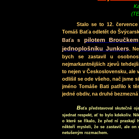
Ka
(TE
Stalo se to 12. července
Tomáš Baťa odletět do Švýcarska, 
pilotem Broučkem
Baťa s
jednoplošníku Junkers
.
Ne
bych se zastavil u osobnos
nejmarkantnějších zjevů tehdej
to nejen v Československu, ale v
odlišil se ode všeho, nač jsme s
jméno Tomáše Bati patřilo k tě
jedné obdiv, na druhé bezmezná z
B
aťa představoval skutečně oj
sjednat respekt, ať to bylo kdekoliv. N
o které se říkalo, že před ní praskají
někteří mysleli, že se zastavil, ale o
netušeným rozmachem.