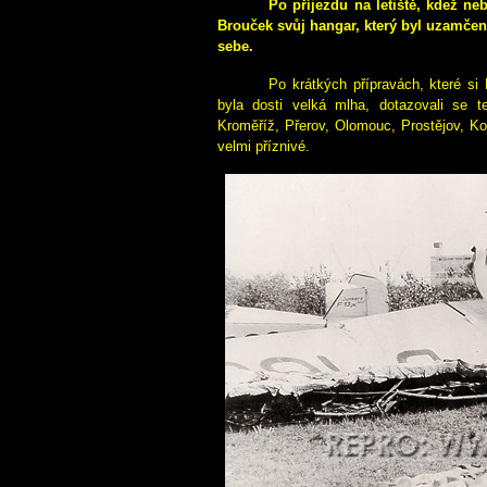
Po příjezdu na letiště, kdež ne
Brouček svůj hangar, který byl uzamčen
sebe.
Po krátkých přípravách, které si 
byla dosti velká mlha, dotazovali se t
Kroměříž, Přerov, Olomouc, Prostějov, Ko
velmi příznivé.