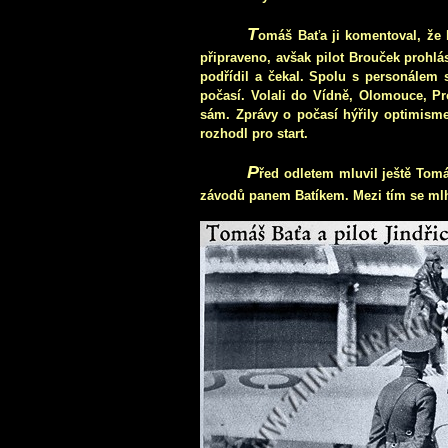
T
omáš Baťa ji komentoval, že 
připraveno, avšak pilot Brouček prohlá
podřídil a čekal. Spolu s personálem s
počasí. Volali do Vídně, Olomouce, Pr
sám. Zprávy o počasí hýřily optimismem
rozhodl pro start.
P
řed odletem mluvil ještě Tom
závodů panem Batíkem. Mezi tím se mlh