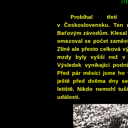
(T
Probíhal třetí
v Československu. Ten n
Baťovým závodům. Klesal d
omezoval se počet zaměst
Zlíně ale přesto celková 
mzdy byly vyšší než v 
Výsledek vynikající podni
Před pár měsíci jsme ho v
ještě před dvěma dny s
letiště. Nikdo nemohl tuš
události.