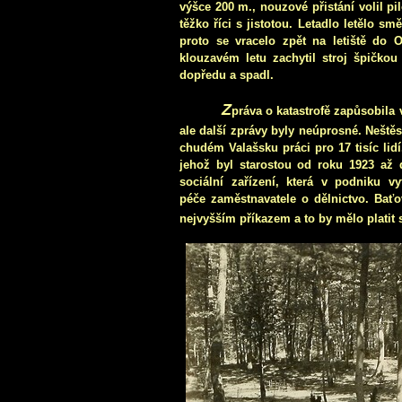
výšce
200 m
., nouzové přistání volil p
těžko říci s jistotou. Letadlo letělo 
proto se vracelo zpět na letiště do 
klouzavém letu zachytil stroj špičkou 
dopředu a spadl.
Z
práva o katastrofě zapůsobila v
ale další zprávy byly neúprosné. Neštěst
chudém Valašsku práci pro 17 tisíc lidí
jehož byl starostou od roku 1923 až
sociální zařízení, která v podniku v
péče
zaměstnavatele o dělnictvo. Baťo
nejvyšším příkazem a to by mělo platit s