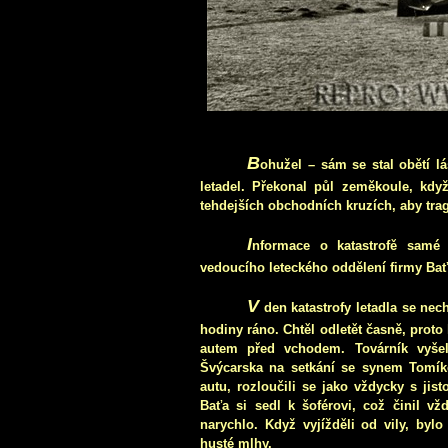
B
ohužel – sám se stal obětí lás
letadel. Překonal půl zeměkoule, když
tehdejších obchodních kruzích, aby tra
I
nformace o katastrofě samé 
vedoucího leteckého oddělení firmy Bať
V
den katastrofy letadla se nech
hodiny ráno. Chtěl odletět časně, proto 
autem před vchodem. Továrník vyšel
Švýcarska na setkání se synem Tomíke
autu, rozloučili se jako vždycky s jist
Baťa si sedl k šoférovi, což činil vž
narychlo. Když vyjížděli od vily, bylo
husté mlhy.