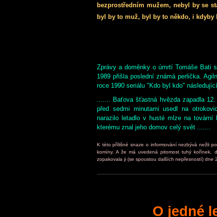
bezprostředním mužem, nebyl by se stal
byl by to muž, byl by to někdo, i kdyb
----------------------------------
Zprávy a doměnky o úmrtí Tomáše Bati se 
1989 přišla poslední známá perlička. Agil
roce 1990 seriálu "Kdo byl kdo" následující
....... Baťova šťastná hvězda zapadla 12.
před sedmi minutami usedl na otrokovic
narazilo letadlo v husté mlze na tovární
kterému znal jeho domov celý svět .......
K této přílišné snaze o informování nezbývá nežli po
komíny. A že má uvedená pitomost tuhý kořínek, d
zopakovala ji (se spoustou dalších nepřesností) dne
----------------------------------------------------------------------------------
O jedné l