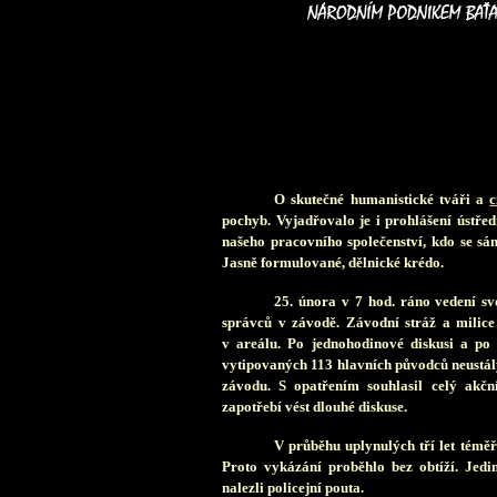
O
skutečné humanistické tváři a
c
pochyb. Vyjadřovalo je i prohlášení ústř
našeho pracovního společenství, kdo se sám
Jasně formulované, dělnické krédo.
25. února v 7 hod. ráno vedení sv
správců v závodě. Závodní stráž a milice
v areálu. Po jednohodinové diskusi a p
vytipovaných 113 hlavních původců neustál
závodu. S opatřením souhlasil celý akč
zapotřebí vést dlouhé diskuse.
V průběhu uplynulých tří let téměř 
Proto vykázání proběhlo bez obtíží. Jedi
nalezli policejní pouta.