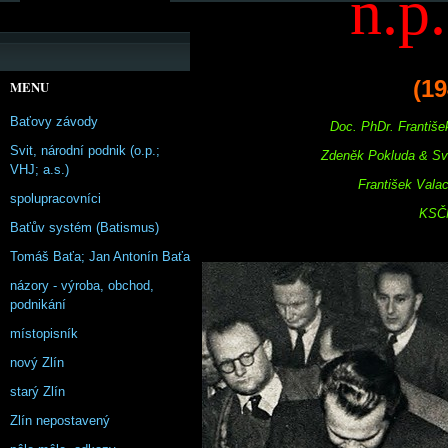
n.p
(19
MENU
Baťovy závody
Doc. PhDr. Františe
Svit, národní podnik (o.p.;
Zdeněk Pokluda & Sv
VHJ; a.s.)
František Vala
spolupracovníci
KSČM
Baťův systém (Batismus)
Tomáš Baťa; Jan Antonín Baťa
názory - výroba, obchod,
podnikání
místopisník
nový Zlín
starý Zlín
Zlín nepostavený