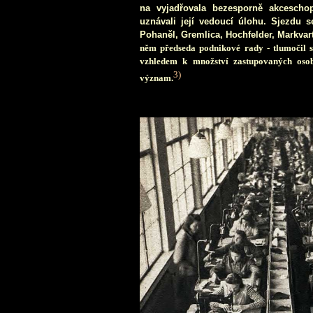
na vy
jadřovala bezesporně akceschop
uznávali její vedoucí úlohu. Sjezdu s
Pohaněl, Gremlica, Hochfelder, Markvart
něm předseda podnikové rady - tlumočil s
vzhledem k množství zastupovaných osob
3)
význam.