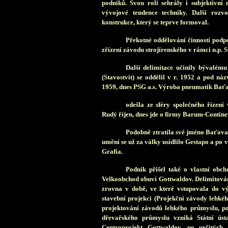
podniků. Svou roli sehrály i subjektivní 
vývojové tendence techniky. Další rozv
konstrukce, který se teprve formoval.
Překotné oddělování činností podp
zřízení závodu strojírenského v rámci n.p. 
Další delimitace učinily bývalému
(Stavostvit) se oddělil v r. 1952 a pod n
1959, dnes PSG a.s. Výroba pneumatik Bať
odešla ze sféry společného řízen
Rudý říjen, dnes jde o firmy Barum-Continen
Podobně ztratila své jméno Baťova
umění se už za války usídlilo Gestapo a po v
Grafia.
Podnik přišel také o vlastní obc
Velkoobchod obuví Gottwaldov. Delimitov
zrovna v době, ve které vstupovala do 
stavební projekci (Projekční závody lehkéh
projektování závodů lehkého průmyslu, po
dřevařského průmyslu vzniká Státní úst
Centroprojekt Gottwaldov, po určitých 