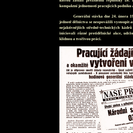
kterou zaslali prezidentu republiky Dr
kompaktní jednotnosti pracujících podniku 
G
enerální stávka dne 24. února 1
jednotě dělnictva se neopovážili vystoupit 
nejaktivnějších středně-technických kádr
iniciovali různé protidělnické akce, udr
klidnou a tvořivou práci.