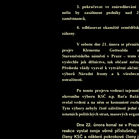
3. pokračovat ve znárodňování 
mělo by zasáhnout podniky nad 2
zaměstnanců,
4. odhlasovat okamžitě zemědělsk
z
ákony
.
V sobotu dne 21. února se přenáše
projev Klementa Gottwalda z
Staroměstského náměstí v Praze – tento s
vyslechlo jak dělnictvo, tak občané města
Předseda vlády vyzval k vytváření akčníc
výborů Národní fronty a k všeobecn
ostražitosti.
Po tomto projevu vedoucí tajemní
okresního výboru KSČ n.p. Baťa Bažá
svolal vedení a na něm se komunisté rozh
Tyto výbory nebyly čistě záležitostí jedné 
ostatních politických stran, masových organi
Dne 22. února konal se v Praze
reakce vyslat svoje věrné příslušníky.
členy KSČ a některé pokrokové členy j