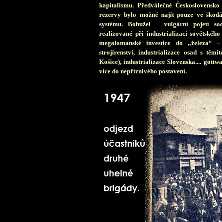
kapitalismu. Předválečné Československ
rezervy bylo možné najít pouze ve škod
systému. Bohužel – vulgární pojetí soc
realizované při industrializaci sovětskéh
megalomanské investice do „železa“ –
strojírenství, industrializace osad s těm
Košice), industrializace Slovenska.... gottw
více do nepříznivého postavení.