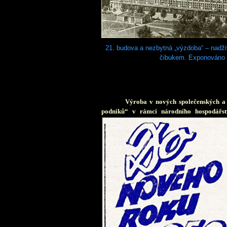
21. budova a nezbytná „výzdoba“ – nadži
čibukem. Exponováno v 
V
ýroba v nových společenských a 
podniků“ v rámci národního hospodářstv