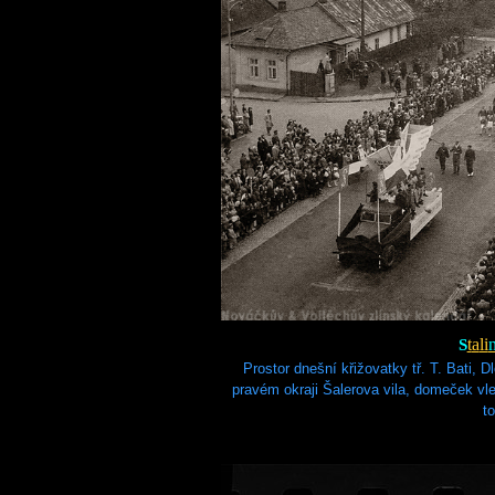
S
t
a
li
Prostor dnešní křižovatky tř. T. Bati, 
pravém okraji Šalerova vila, domeček vl
t