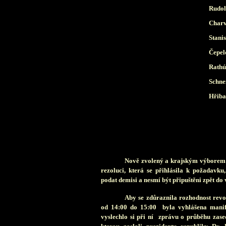
Rudolf Réd
Charvát (
Stanisl
Čepelová 
Rathús
Schneider
Hřibal(ČS
Nově zvolený a krajským výborem 
rezoluci, která se přihlásila k požadavk
podat demisi a nesmí být připuštěni zpět do 
Aby se zdůraznila rozhodnost revo
od 14:00 do 15:00 byla vyhlášena manifes
vyslechlo si při ní zprávu o průběhu zased