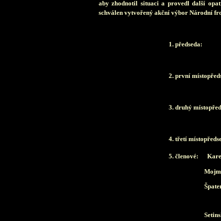
aby zhodnotil situaci a provedl další opat
schválen vytvořený akční výbor Národní fro
1. předseda: 
2. první místopř
3. druhý místopř
4. třetí místopř
5. členové: Kare
Mojmír S
Špaten
Setins