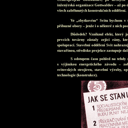
inženýrská organizace Gottwaldov – až po d
všech zaběhnutých konstrukčních oddělení.
Ve „zbytkovém“ Svitu bychom v tě
příbuzné obory – jenže i o některé z nich po
Důsledek? Vzniknul efekt, který j
prvcích továrny zůstaly zející rány, k
spoluprací. Stavební oddělení Svit nahraz
stavařinou, středisko projekce zastupuje dal
S odstupem času pohled na tehdy n
s výjimkou energetického závodu – zob
svitovských strojíren, stavební výroby, op
technologie (konstrukce).