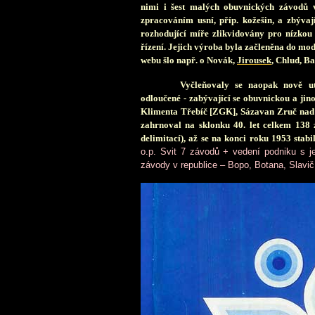
nimi i šest malých obuvnických závodů 
zpracováním usní, příp. kožešin, a zbýva
rozhodující míře zlikvidovány pro nízkou
řízení. Jejich výroba byla začleněna do mo
webu šlo např. o Novák,
Jirousek
, Chlud, Ba
Vyčleňovaly se naopak nově ut
odloučené - zabývající se obuvnickou a jin
Klimenta Třebíč [ZGK], Sázavan Zruč nad 
zahrnoval na sklonku 40. let celkem 138 z
delimitací), až se na konci roku 1953 stabi
o.p. Svit 7 závodů + vedení podniku s j
závody v republice – Bopo, Botana, Slavičí