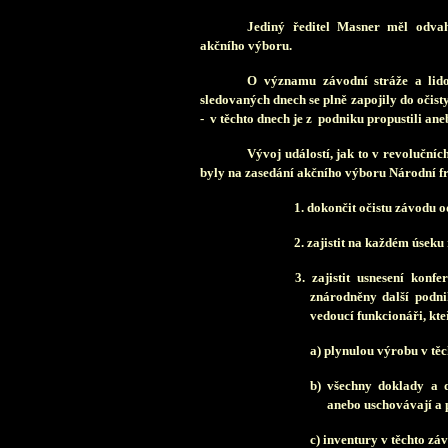
Jediný ředitel Masner měl odvahu
akčního výboru.
O významu závodní stráže a lid
sledovaných dnech se plně zapojily do očist
- v těchto dnech je z podniku propustili an
Vývoj událostí, jak to v revoluční
byly na zasedání akčního výboru Národní fr
1. dokončit očistu závodu o
2. zajistit na každém úsek
3. zajistit usnesení kon
znárodněny další podni
vedoucí funkcionáři, kteř
a) plynulou výrobu v tě
b) všechny doklady a 
anebo uschovávají a 
c) inventury v těchto zá