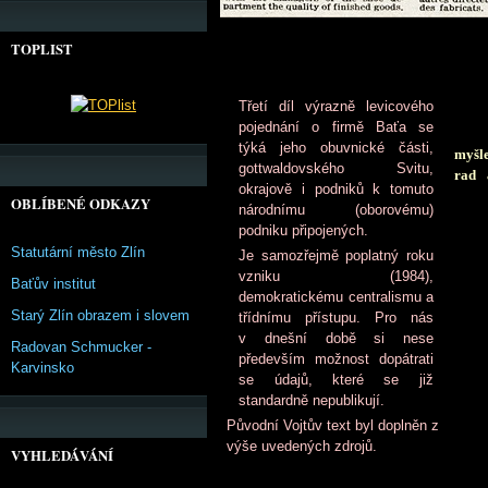
TOPLIST
Třetí díl výrazně levicového
pojednání o firmě Baťa se
týká jeho obuvnické části,
myšl
gottwaldovského Svitu,
rad 
okrajově i podniků k tomuto
OBLÍBENÉ ODKAZY
národnímu (oborovému)
podniku připojených.
Statutární město Zlín
Je samozřejmě poplatný roku
vzniku (1984),
Baťův institut
demokratickému centralismu a
Starý Zlín obrazem i slovem
třídnímu přístupu. Pro nás
v dnešní době si nese
Radovan Schmucker -
především možnost dopátrati
Karvinsko
se údajů, které se již
standardně nepublikují.
Původní Vojtův text byl doplněn z
výše uvedených zdrojů.
VYHLEDÁVÁNÍ