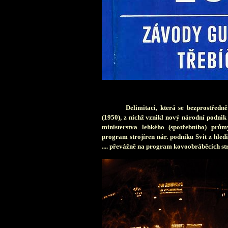
Delimitaci, která se bezprostředn
(1950), z nichž vznikl nový národní podnik
ministerstva lehkého (spotřebního) prů
program strojíren nár. podniku Svit z hle
.... převážně na program kovoobráběcích str