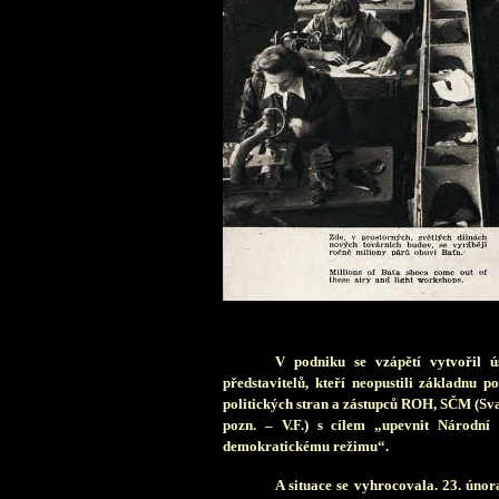
V
podniku se vzápětí vytvořil 
představitelů, kteří neopustili základnu 
politických stran a zástupců ROH, SČM (Sva
pozn. – V.F.) s cílem „upevnit Národní 
demokratickému režimu“.
A situace se vyhrocovala. 23. února