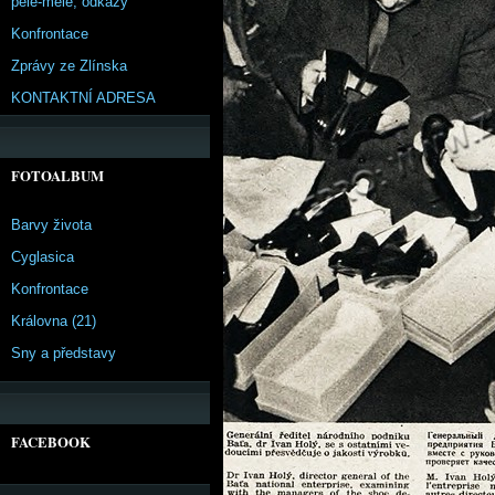
pêle-mêle, odkazy
Konfrontace
Zprávy ze Zlínska
KONTAKTNÍ ADRESA
FOTOALBUM
Barvy života
Cyglasica
Konfrontace
Královna (21)
Sny a představy
FACEBOOK