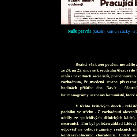
N
aše pravda
(lokální komunistický list
Reakci však toto poučení nestačilo
ze 24. na 25. únor se k soudruhu Alexovi do 
schůzi národních socialistů, proběhnuvší 
rozhodnuto, že uvedená strana převezm
hodinách příštího dne. Navíc – účastní
harmonogramy, seznamy komunistů, které měli
V těchto
kritických dnech - zvlášt
podniku ve střehu . Z rozhodnutí okresn
oddíly ze spolehlivých dělnických kádrů,
nestraníci. Tím byl položen základ Lidovýc
odpověď na celkové záměry reakčních sil v
kontrarevolučního charakteru. Chtěly obs