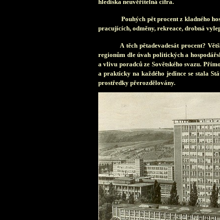
hlediska neuvěřitelná cifra.
Pouhých pět procent z kladného ho
pracujících, odměny, rekreace, drobná vyle
A těch pětadevadesát procent? Větš
regionům dle úvah politických a hospodářsk
a vlivu poradců ze Sovětského svazu. Přím
a prakticky na každého jedince se stala Stá
prostředky přerozdělovány.