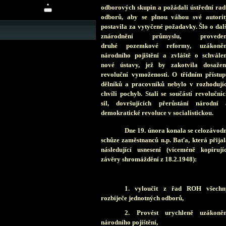
odborových skupin a požádali ústřední rad
odborů, aby se plnou váhou své autorit
postavila za vytyčené požadavky. Šlo o dal
znárodnění průmyslu, proveden
druhé pozemkové reformy, uzákoněn
národního pojištění a zvláště o schválen
nové ústavy, jež by zakotvila dosažen
revoluční vymoženosti. O třídním přístup
dělníků a pracovníků nebylo v rozhodujíc
chvíli pochyb. Stali se součástí revoluční
sil, dovršujících přerůstání národní 
demokratické revoluce v socialistickou.
Dne 19. února konala se celozávod
schůze zaměstnanců n.p. Baťa, která přija
následující usnesení (víceméně kopírujíc
závěry shromáždění z 18.2.1948):
1. vyloučit z řad ROH všechn
rozbíječe jednotných odborů,
2. Provést urychleně uzákoněn
národního pojištění,