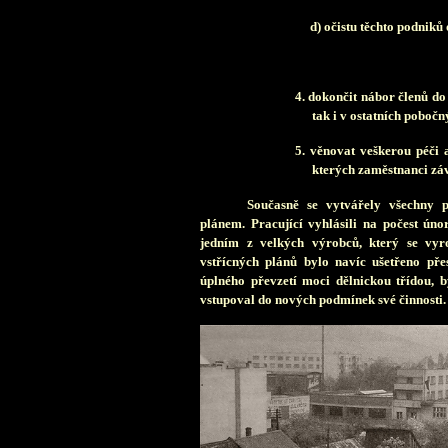
d) očistu těchto podniků
4. dokončit nábor členů d
tak i v ostatních poboč
5. věnovat veškerou péči 
kterých zaměstnanci záv
S
oučasně se vytvářely všechny 
plánem. Pracující vyhlásili na počest ú
jedním z velkých výrobců, který se vyr
vstřícných plánů bylo navíc ušetřeno pře
úplného převzetí moci dělnickou třídou, 
vstupoval do nových podmínek své činnosti.