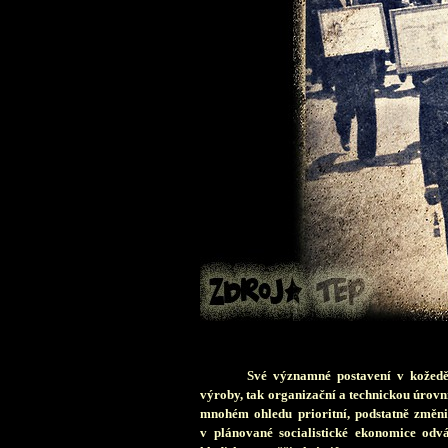
Své významné postavení v kožed
výroby, tak organizační a technickou úrovní
mnohém ohledu prioritní, podstatně změni
v plánované socialistické ekonomice odv