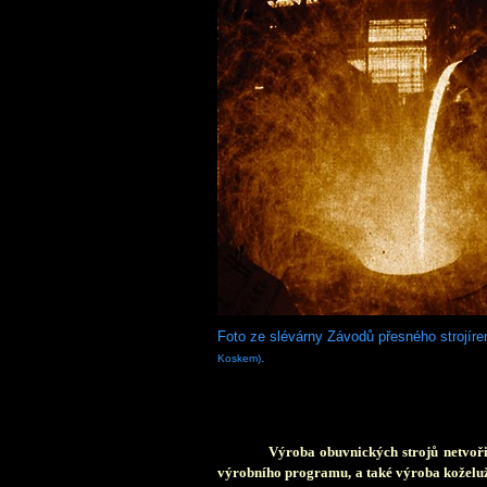
Foto ze slévárny Závodů přesného strojír
.
Koskem)
Výroba obuvnických strojů netvořil
výrobního programu, a také výroba koželuž