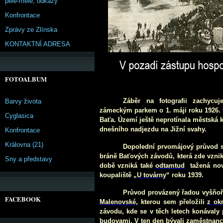
pêle-mêle, odkazy
Konfrontace
Zprávy ze Zlínska
KONTAKTNÍ ADRESA
FOTOALBUM
Záběr na fotografii zachycu
Barvy života
zámeckým parkem o 1. máji roku 1926. N
Cyglasica
Baťa. Území ještě neprotínala městská
k
dnešního nadjezdu na Jižní svahy.
Konfrontace
Královna (21)
Dopolední prvomájový prů
vod s
bráně Baťových závodů, která zde vzni
Sny a představy
době vzniká také
odtamtud
tažená no
koupaliště „
U továrny
“ r
oku 1939.
Prů
vod provázený řadou vyšňoř
FACEBOOK
Malenovské
, kterou sem přeložili
z ok
závodu, kde se v těch letech konávaly 
budovami. V ten den bývali zaměstnanci