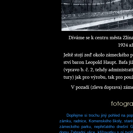
Dopřejme si trochu jiný pohled na popi
zámku, radnice, Komenského školy, staré 
zámeckého parku, nepřeťatého dnešní G
domu Zahradní ulice, křižovatku s ní tvoří