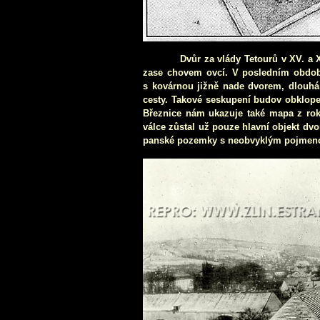
Dvůr za vlády Tetourů v XV. a 
zase chovem ovcí. V posledním období 
s kovárnou jižně nade dvorem, dlouhá
cesty. Takové seskupení budov obklope
Březnice nám ukazuje také mapa z roku
válce zůstal už pouze hlavní objekt dv
panské pozemky s neobvyklým pojmeno