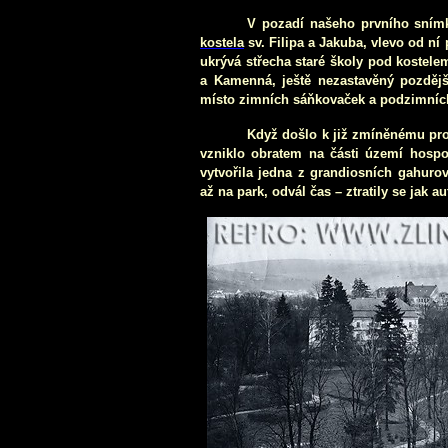
V
pozadí našeho prvního sním
kostela
sv. Filipa a Jakuba, vlevo od n
ukrývá střecha staré školy pod kostele
a Kamenná, ještě nezastavěný pozděj
místo zimních sáňkovaček a podzimních
Když došlo k již zmíněnému pro
vzniklo obratem na části území hospo
vytvořila jedna z grandiosních gahuro
až na park, odvál čas – ztratily se jak 