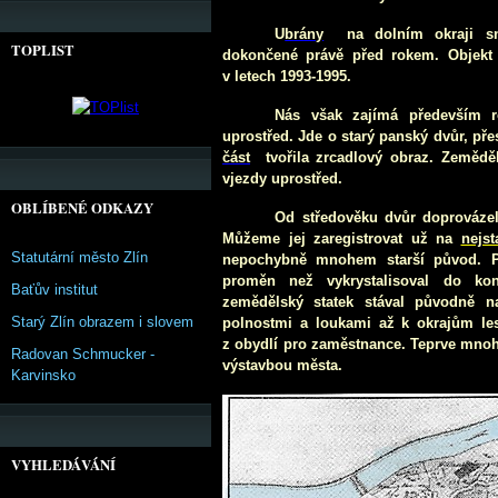
U
brány
na dolním okraji sn
TOPLIST
dokončené právě před rokem. Objekt
v letec
h 1993-1995.
Ná
s však zajímá především r
uprostřed. Jde o starý panský dvůr, pře
část
tvořila zrcadlový obraz. Zeměděl
vjezdy uprostřed.
OBLÍBENÉ ODKAZY
Od středověku dvůr doprovázel
Můžeme je
j zaregistrovat už na
nejs
Statutární město Zlín
nepochybně mnohem starší původ. Pů
proměn než vykrystalisoval do ko
Baťův institut
zemědělský statek stával původně
na
Starý Zlín obrazem i slovem
polnostmi a loukami až k okrajům lesa
z obydlí pro zaměstnance. Teprve mno
Radovan Schmucker -
výstavbou města.
Karvinsko
VYHLEDÁVÁNÍ