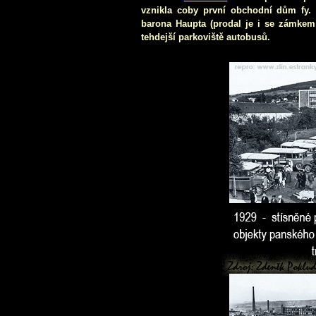
vznikla coby první obchodní dům fy. 
ba
rona Haupta (prodal je i se zámkem 
tehdejší parkoviště autobusů.