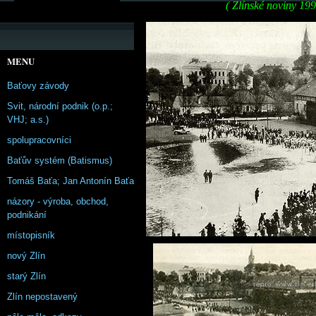
( Zlínské noviny 19
MENU
Baťovy závody
Svit, národní podnik (o.p.;
VHJ; a.s.)
spolupracovníci
Baťův systém (Batismus)
Tomáš Baťa; Jan Antonín Baťa
názory - výroba, obchod,
podnikání
místopisník
nový Zlín
starý Zlín
Zlín nepostavený