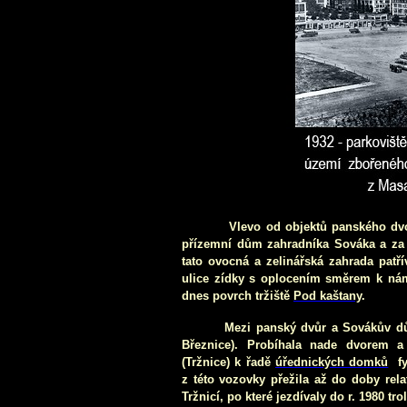
Vlevo od objektů panského dvor
přízemní dům zah
radníka Sováka a za
tato ovocná a zelinářská zahrada patř
ulice zídky s oplocením směrem k nám
dnes povrch
tržiště
Pod kaštany
.
Mezi panský dvůr a Sovákův d
Březnice). Probíhala nade dvorem 
(Tržnice) k řadě
úřednických domků
fy
z této vozovky přežila až d
o doby rel
Tržnicí, po které jezdívaly do r. 1980 tro