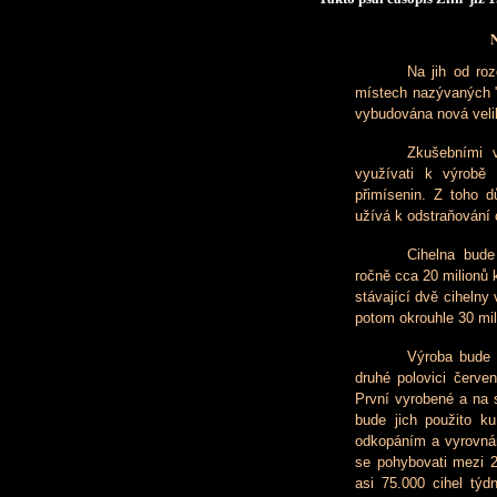
N
Na jih od roz
místech nazývaných "
vybudována nová veli
Zkušebními v
využívati k výrobě 
přimísenin. Z toho d
užívá k odstraňování 
Cihelna bude
ročně cca 20 milionů 
stávající dvě cihelny
potom okrouhle 30 mil
Výroba bude 
druhé polovici červe
První vyrobené a na 
bude jich použito ku
odkopáním a vyrovnán
se pohybovati mezi 2
asi 75.000 cihel týd