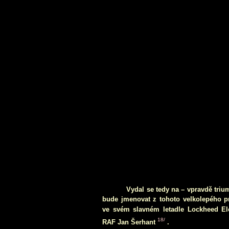
Vydal se tedy na – vpravdě trium
bude jmenovat z tohoto velkolepého pr
ve svém slavném letadle Lockheed El
1
8
/
RAF Jan Šerhant
.