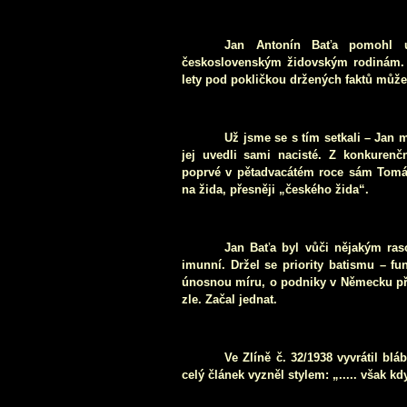
Jan Antonín Baťa pomohl u
československým židovským rodinám. P
lety pod pokličkou držených faktů může
Už jsme se s tím setkali – Jan m
jej uvedli sami nacisté. Z konkurenč
poprvé v pětadvacátém roce sám Tomáš 
na žida, přesněji „českého žida“.
Jan Baťa byl vůči nějakým ra
imunní. Držel se priority batismu – fu
únosnou míru, o podniky v Německu při
zle. Začal jednat.
Ve Zlíně č. 32/1938 vyvrátil bl
celý článek vyzněl stylem: „..... však kd