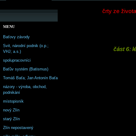
črty ze život
MENU
Baťovy závody
Svit, národní podnik (o.p.;
část 6: 
VHJ; a.s.)
spolupracovníci
Baťův systém (Batismus)
Tomáš Baťa; Jan Antonín Baťa
názory - výroba, obchod,
podnikání
místopisník
nový Zlín
starý Zlín
Zlín nepostavený