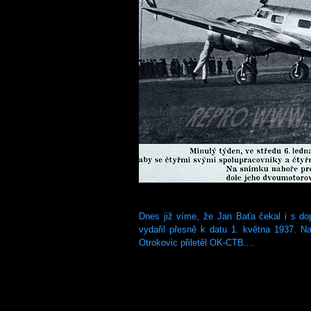
Dnes již víme, že Jan Baťa čekal i s do
vydařil přesně k datu 1. května 1937. 
Otrokovic přiletěl OK-CTB....