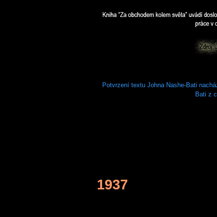
Potvrzení textu Johna Nashe-Bati nach
Bati z 
1937