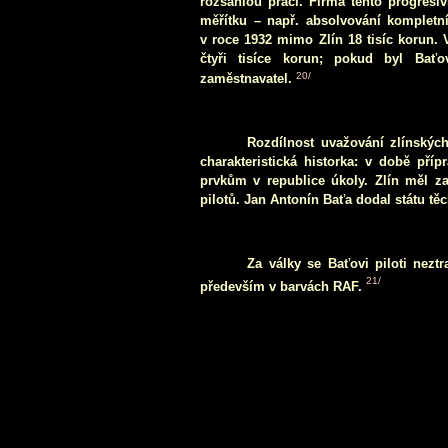
rozsáhlou práci. Firma tento progres
měřítku – např. absolvování kompletní
v roce 1932 mimo Zlín 18 tisíc korun. 
čtyři tisíce korun; pokud byl Baťo
2
0/
zaměstnavatel.
Rozdílnost uvažování zlínských
charakteristická historka: v době příp
prvkům v republice úkoly. Zlín měl z
pilotů. Jan Antonín Baťa dodal státu tě
Za války se Baťovi piloti neztra
21
/
především v barvách RAF.