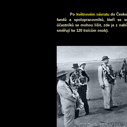
Po
květnovém návratu
do Česko
fandů a spolupracovníků, kteří se 
účastníků se mohou lišit, zde je z nab
směřují ke 120 tisícům osob).