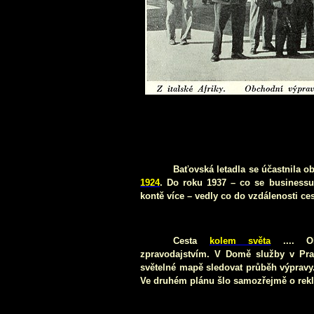
Baťovská letadla se účastnila 
1924
. Do roku 1937 – co se businessu 
kontě více – vedly co do vzdálenosti ces
Cesta
kolem světa
.... Ob
zpravodajstvím. V Domě služby v Pr
světelné mapě sledovat průběh výpravy
Ve druhém plánu šlo samozřejmě o rekla