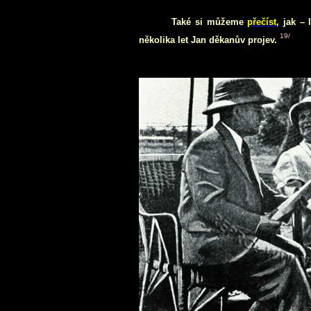
Také si můžeme
přečíst
, jak –
1
9
/
několika let Jan děkanův projev.