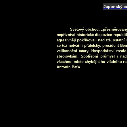
Japonský ex
Světový obchod, „přesměrovaný“
nepříznivé historické dispozice republi
agresivněji pokřikovali nacisté, ostatn
se též netvářili přátelsky, president Be
velikonoční tatary. Hospodářství rostl
zbrojovkám. Spotřební průmysl i nadá
všechno, místo chybějícího vládního res
Antonín Baťa.