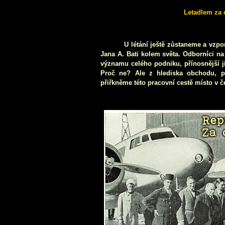
Letadlem za
U létání ještě zůstaneme a vzp
Jana A. Bati kolem světa. Odborníci na
významu celého podniku, přínosnější ji
Proč ne? Ale z hlediska obchodu, p
přiřkněme této pracovní cestě místo v 