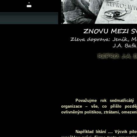
Považujme rok sedmatřicátý 
organizace – vše, co přišlo pozdě
ovlivněným politikou, ztrátami, omeze
Například létání .... Výcvik p