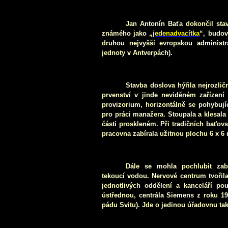
Jan Antonín Baťa dokončil sta
známého jako „
jedenadvacítka
“, budov
druhou nejvyšší evropskou administr
jednoty v Antverpách).
Stavba doslova hýřila nejrozli
prvenství v jinde neviděném zařízení
provizorium, horizontálně se pohybuj
pro práci manažera. Stoupala a klesal
části proskleném. Při tradičních baťov
pracovna zabírala užitnou plochu 6 x
6
Dále se mohla pochlubit zab
tekoucí vodou. Nervové centrum tvořil
jednotlivých oddělení a kanceláří pou
ústřednou, centrála Siemens z roku 1
pádu Svitu). Jde o jedinou úřadovnu tak