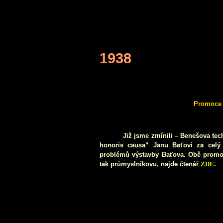
1938
Promoce 
Již jsme zmínili – Benešova tech
honoris causa“ Janu Baťovi za celý
problémů výstavby Baťova. Obě promoční
tak průmyslníkovu, najde čtenář
ZDE
.