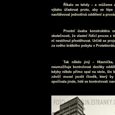
Říkalo se tehdy – a můžeme z
výtahu úřadovat proto, aby se lépe 
navštěvoval jednotlivá oddělení a provád
Prvotní úvaha konstruktéra 
skutečnosti, že vlastní řídící proces z
ní nestihnul přestěhovat. Určitě se pro
za svého krátkého pobytu v Protektorátu
Tak někdo jiný – Hlavnička, 
neumožňuje kontrolovat desítky odděl
kdyby někdo přímo spal na stole, šlo b
zdviží musel jezdit člověk, který b
spočívala jinde, lidé se kontrolovali n