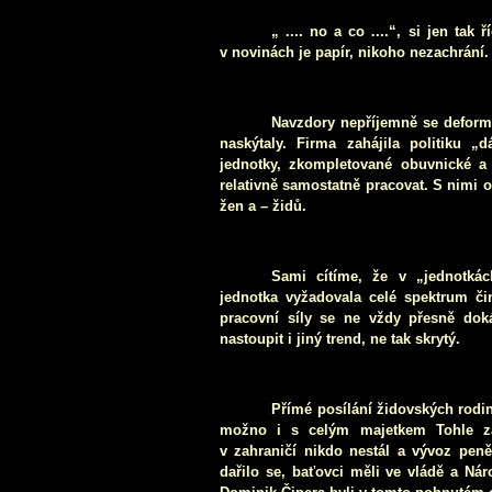
„ .... no a co ....“, si jen tak
v novinách je papír, nikoho nezachrání. 
Navzdory nepříjemně se deformu
naskýtaly. Firma zahájila politiku 
jednotky, zkompletované obuvnické a s
relativně samostatně pracovat. S nimi
žen a – židů.
Sami cítíme, že v „jednotkác
jednotka vyžadovala celé spektrum či
pracovní síly se ne vždy přesně doká
nastoupit i jiný trend, ne tak skrytý.
Přímé posílání židovských rodi
možno i s celým majetkem Tohle za 
v zahraničí nikdo nestál a vývoz pen
dařilo se, baťovci měli ve vládě a Ná