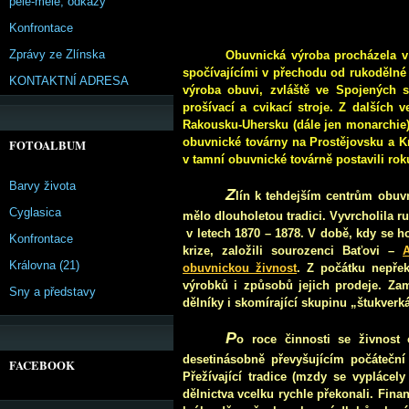
pêle-mêle, odkazy
Konfrontace
Zprávy ze Zlínska
Obuvnická výroba procházela v 
spočívajícími v přechodu od rukodělné
KONTAKTNÍ ADRESA
výroba obuvi, zvláště ve Spojených s
prošívací a cvikací stroje. Z dalších 
Rakousku-Uhersku (dále jen monarchie).
obuvnické továrny na Prostějovsku a Kr
FOTOALBUM
v tamní obuvnické továrně postavili roku
Barvy života
Z
lín k tehdejším centrům obuvn
Cyglasica
mělo dlouholetou tradici. Vyvrcholila
v letech 1870 – 1878. V době, kdy se 
Konfrontace
krize, založili sourozenci Baťovi –
Královna (21)
obuvnickou živnost
. Z počátku nepřek
výrobků i způsobů jejich prodeje. Zamě
Sny a představy
dělníky i skomírající skupinu „štukverk
P
o roce činnosti se živnost o
desetinásobně převyšujícím počátečn
FACEBOOK
Přežívající tradice (mzdy se vyplácel
dělnictva vcelku rychle překonali. Fina