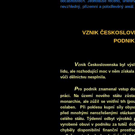
dočasnostech. Jednoduše řečeno, úhledná
nevzhledný, přízemní a polodřevěný areál.
VZNIK ČESKOSLOV
PODNI
V
znik Československa byl výs
lidu, ale rozhodující moc v něm získala
vůči dělnictvu nesplnila.
P
ro podnik znamenal vstup do
práci. Na území nového státu zůsta
monarchie, ale zúžil se vnitřní trh (po
oslaben.
Při poklesu kupní síly obyv
před mnohými nerozřešenými otázkami,
celého státu. Týdenní odbyt výrobků
vyrobené obuvi v podniku za tutéž do
chyběly disponibilní finanční prostř