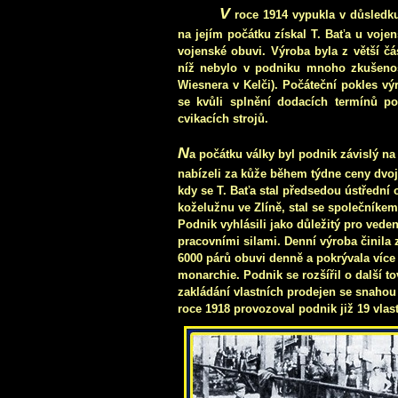
V
roce 1914 vypukla v důsledku
na jejím počátku získal T. Baťa u voje
vojenské obuvi. Výroba byla z větší čá
níž nebylo v podniku mnoho zkušenost
Wiesnera v Kelči). Počáteční pokles vý
se kvůli splnění dodacích termínů pod
cvikacích strojů.
N
a počátku války byl podnik závislý n
nabízeli za kůže během týdne ceny dvoj
kdy se T. Baťa stal předsedou ústřední 
koželužnu ve Zlíně, stal se společníke
Podnik vyhlásili jako důležitý pro veden
pracovními silami. Denní výroba činila 
6000 párů obuvi denně a pokrývala více
monarchie. Podnik se rozšířil o další to
zakládání vlastních prodejen se snahou v
roce 1918 provozoval podnik již 19 vla