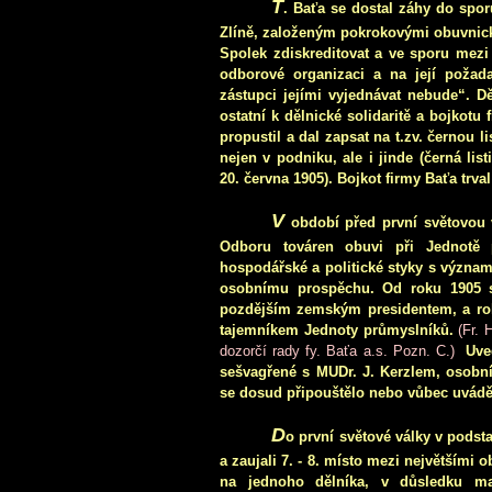
T
. Baťa se dostal záhy do spo
Zlíně, založeným pokrokovými obuvnický
Spolek zdiskreditovat a ve sporu mezi 
odborové organizaci a na její požad
zástupci jejími vyjednávat nebude“. D
ostatní k dělnické solidaritě a bojkotu
propustil a dal zapsat na t.zv. černou l
nejen v podniku, ale i jinde (černá l
20. června 1905). Bojkot firmy Baťa trval
V
období před první světovou 
Odboru továren obuvi při Jednotě 
hospodářské a politické styky s významn
osobnímu prospěchu. Od roku 1905 s
pozdějším zemským presidentem, a rok
tajemníkem Jednoty průmyslníků.
(Fr. 
dozorčí rady fy. Baťa a.s.
Pozn. C.)
Uve
sešvagřené s MUDr. J. Kerzlem, osobní
se dosud připouštělo nebo vůbec uvádě
D
o první světové války v podst
a zaujali 7. - 8. místo mezi největšími
na jednoho dělníka, v důsledku max