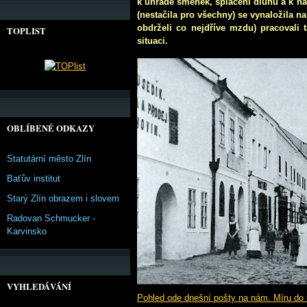
k úhradě směnek, splacení dluhů a k ná
(nestačila pro všechny) se vynaložila na
obdrželi co nejdříve mzdu) pracovali t
TOPLIST
situaci.
OBLÍBENÉ ODKAZY
Statutární město Zlín
Baťův institut
Starý Zlín obrazem i slovem
Radovan Schmucker -
Karvinsko
VYHLEDÁVÁNÍ
Pohled ode dnešní pošty na nám. Míru do 