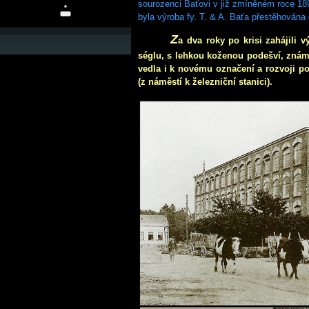
sourozenci Baťovi v již zmíněném roce 189
byla výroba fy. T. & A. Baťa přestěhována
Z
a dva roky po krisi zahájili 
séglu, s lehkou koženou podešví, znám
vedla i k novému označení a rozvoji po
(z náměstí k železniční stanici).