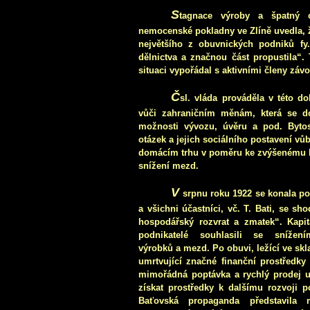
S
tagnace výroby a špatný o
nemocenské pokladny ve Zlíně uvedla, ž
největšího z obuvnických podniků fy
dělnictva a značnou část propustila“. 
situaci vypořádal s aktivními členy záv
Č
sl. vláda prováděla v této do
vůči zahraničním měnám, která se do
možnosti vývozu, úvěru a pod. Byto
otázek a jejich sociálního postavení vůb
domácím trhu v poměru ke zvýšenému ku
snížení mezd.
V
srpnu roku 1922 se konala po
a všichni účastníci, vč. T. Bati, se sho
hospodářský rozvrat a zmatek“.
Kapita
podnikatelé souhlasili se snížen
výrobků a mezd. Po obuvi, ležící ve skl
umrtvující značné finanční prostředky 
mimořádná poptávka a rychlý prodej 
získat prostředky k dalšímu rozvoji p
Baťovská propaganda představila m