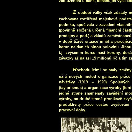
zadluženost u bank, dosahující výše ko
Z
období války však zůstaly n
zachována rozšířená majetková podsta
podniku, spočívala v zavedení vlastn
(povinně složená určená finanční část
prodejny a pod.) a vkladů zaměstnanců.
v době tíživé situace mnoha pracující
korun na daních plnou polovinu. Jinou 
t.j. zvýšením kursu naší koruny, dosá
závazky až na asi 15 milionů Kč a tím z
R
ozhodujícími se staly změny
užití nových metod organizace práce 
návštěvy (1919 – 1920) Spojených
(taylorismus) a organizace výroby (for
jedné straně znamenaly zavádění mod
výroby, na druhé straně pronikavě zvyš
produktivity práce cestou zvyšování
pracovní doby.