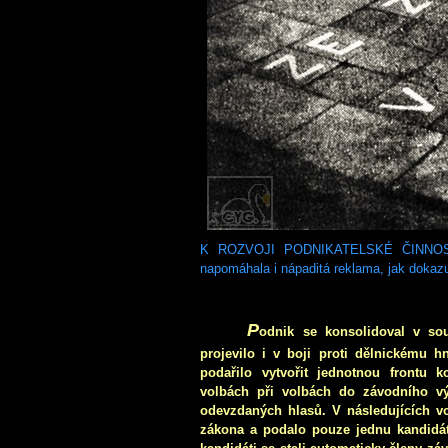
K ROZVOJI PODNIKATELSKÉ ČINNOSTI b
napomáhala i nápaditá reklama, jak dokaz
P
odnik se konsolidoval v so
projevilo i v boji proti dělnickému 
podařilo vytvořit jednotnou frontu k
volbách při volbách do závodního vý
odevzdaných hlasů. V následujících vo
zákona a podalo pouze jednu kandidát