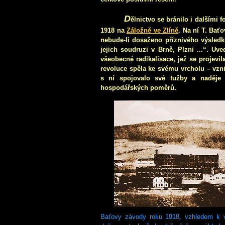
D
ělnictvo se bránilo i dalšími 
1918 na
Záložně ve Zlíně
. Na ní T. Bať
nebude-li dosaženo příznivého výsled
jejich soudruzi v Brně, Plzni ...“. U
všeobecné radikalisace, jež se projevil
revoluce spěla ke svému vrcholu – vzni
s ní spojovalo své tužby a naděje 
hospodářských poměrů.
Baťovy závody roku 1918, vzhledem k v