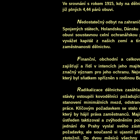
Ve srovnání s rokem 1915, kdy na dělní
již plných 4,44 párů obuvi.
N
edostatečný odbyt na zahranič
Spojených státech, Holandsku, Dánsku a
obuvi soustavnou celní ochranářskou 
vyvážet kapitál z našich zemí a t
zaměstnanosti dělnictvu.
F
inanční, obchodní a celkov
zajišťují a řídí v intencích jeho maji
značný význam pro jeho ochranu. Nejv
který byl sňatkem spřízněn s rodinou B
R
adikalizace dělnictva zasáh
stávky vstoupili kovodělníci požadujíc
stanovení minimálních mezd, odstran
práce. Klíčovým požadavkem se stalo 
který by hájil práva zaměstnanců. Maj
ústředen taktizoval a zvýhodněním pož
jednání do Prahy vyslal svého zást
požadavky, ale současně si ujasnil pl
ztotožnil. Do dvou měsíců všechny i