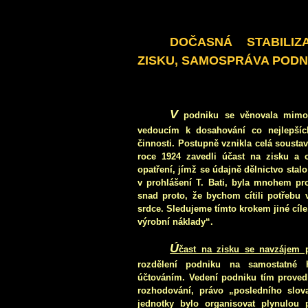
DOČASNÁ STABILIZ
ZISKU, SAMOSPRÁVA PODN
V
podniku se věnovala mimoř
vedoucím k dosahování co nejlepšíc
činnosti. Postupně vznikla celá sousta
roce 1924 zavedli účast na zisku a oh
opatření, jímž se údajně dělnictvo sta
v prohlášení T. Bati, byla mnohem pr
snad proto, že bychom cítili potřebu 
srdce. Sledujeme tímto krokem jiné cíle
výrobní náklady“.
Ú
čast na zisku se navzájem
rozdělení podniku na samostatné 
účtováním. Vedení podniku tím provedl
rozhodování, právo „posledního slo
jednotky bylo organisovat plynulou