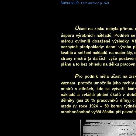
ševcovině.
Foto archiv o.p. Svit
Ú
čast na zisku nebyla přímou 
úsporu výrobních nákladů. Podíleli se n
měrou ovlivnili dosažené výsledky. V
nezbytné předpoklady: denní výroba p
kvalita a snížení nákladů na materiály,
strany mistrů (a dalších výše postave
plánu a to bez ohledu na délku pracovn
P
ro podnik měla účast na zis
význam, protože umožnila jeho rychlý a
mistrů v dílnách, kde se vytvořil kádr
nákladů a zvláště plnění úkolů v dob
dělníky (asi 10 % pracovníků dílny) č
mzdy (v roce 1924 – 50 korun týdně),
mnohonásobně vyšší částku při pevné 