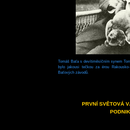
Tomáš Baťa s devítiměsíčním synem Tomá
bylo jakousi tečkou za érou Rakousko
Baťových závodů.
PRVNÍ SVĚTOVÁ V
PODNIKU