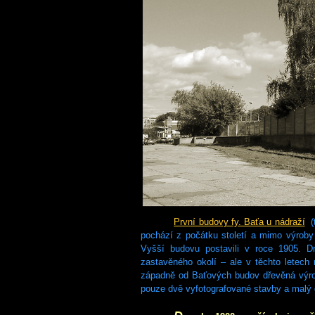
První budovy fy. Baťa
u nádraží
(
pochází z počátku století a mimo výroby 
Vyšší budovu postavili v roce 1905. Dn
zastavěného okolí – ale v těchto letech
západně od Baťových budov dřevěná výrob
pouze dvě vyfotografované stavby a malý 