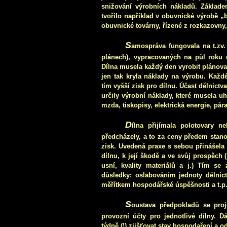
snižování výrobních nákladů. Základe
tvořilo například v obuvnické výrobě 
obuvnické továrny, řízené z rozkazovny, t
S
amospráva fungovala na t.zv.
plánech), vypracovaných na půl roku 
Dílna musela každý den vyrobit plánova
jen tak kryla náklady na výrobu. Každ
tím vyšší zisk pro dílnu. Účast dělnict
určily výrobní náklady, které musela uh
mzda, tiskopisy, elektrická energie, pár
D
ílna přijímala polotovary ne
předcházely, a to za ceny předem stano
zisk. Uvedená praxe s sebou přinášela
dílnu, k její škodě a ve svůj prospěch 
usní, kvality materiálů a j.) Tím se
důsledky: oslabováním jednoty dělnict
měřítkem hospodářské úspěšnosti a t.p
S
oustava předpokladů se proj
provozní účty pro jednotlivé dílny. 
týdně (!) zjišťovat stav hospodaření a o