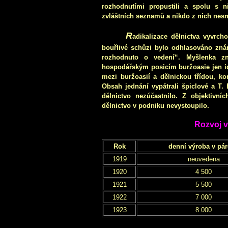
rozhodnutími propustili a spolu s n
zvláštních seznamů a nikdo z nich nesmě
R
adikalizace dělnictva vyvrcho
bouřlivé schůzi bylo odhlasováno znár
rozhodnuto o vedení“. Myšlenka zn
hospodářským posicím buržoasie jen ide
mezi buržoasií a dělnickou třídou, kon
Obsah jednání vypátrali špiclové a T. 
dělnictvo nezúčastnilo. Z objektivní
dělnictvo v podniku nevystoupilo.
Rozvoj 
Rok
denní výroba v pá
1919
neuvedena
1920
4 500
1921
5 500
1922
7 000
1923
8 000