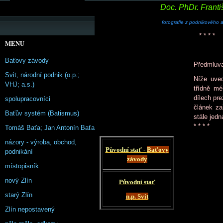
Doc. PhDr. Franti
fotografie z podnikového ar
* * * *
MENU
Baťovy závody
Předmluv
Svit, národní podnik (o.p.;
Níže uved
VHJ; a.s.)
třídně m
dílech pr
spolupracovníci
článek za
Baťův systém (Batismus)
stále jedn
* * * *
Tomáš Baťa; Jan Antonín Baťa
názory - výroba, obchod,
Původní stať -
Baťovy
podnikání
závody
místopisník
nový Zlín
Původní stať
starý Zlín
n.p. Svit
Zlín nepostavený