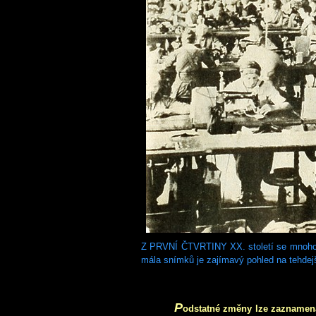
Z PRVNÍ ČTVRTINY XX. století se mnoho f
mála snímků je zajímavý pohled na tehdejší
P
odstatné změny lze zaznamena