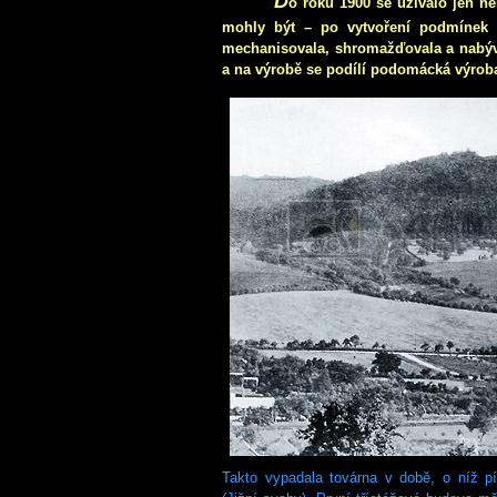
D
o roku 1900 se užívalo jen n
mohly být – po vytvoření podmínek 
mechanisovala, shromažďovala a nabýva
a na výrobě se podílí podomácká výroba
Takto vypadala továrna v době, o níž p