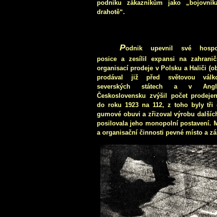
podniku zákazníkům jako „bojovník
drahotě“.
P
odnik upevnil své hospo
posice a zesílil expansi na zahranič
organisací prodeje v Polsku a Haliči (o
prodával již před světovou válk
severských státech a v Angl
Československu zvýšil počet prodeje
do roku 1923 na 112, z toho byly tři
gumové obuvi a zřizoval výrobu dalších
posilovala jeho monopolní postavení. M
a organisační činnosti pevné místo a záh