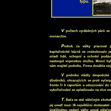
V
počtech vyráběných párů se 
monarchie.
P
odnik za války pracoval 
kapitalistické kázně se znásobovalo je
mladí lidé, schopní a ochotní podáv
nastoupit vojenskou službu. Mnozí byl
sám majitel podniku. Firma dosáhla nej
V
podniku vládly despotické 
důvěrníků, ohrazujících se proti vyčerp
frontu či k raportům a odsuzování do v
vykořisťování se uplatňovalo na více než
T
. Baťa se stal válečným zboha
jej uvedl mezi 36 největšími dodavatel
úspěšnému vedení války upsal válečné