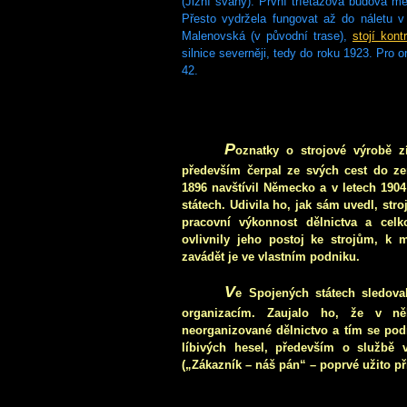
(Jižní svahy). První tříetážová budova m
Přesto vydržela fungovat až do náletu v 
Malenovská (v původní trase),
stojí kon
silnice severněji, tedy do roku 1923. Pro 
42.
P
oznatky o strojové výrobě z
především čerpal ze svých cest do 
1896 navštívil Německo a v letech 190
státech. Udivila ho, jak sám uvedl, str
pracovní výkonnost dělnictva a cel
ovlivnily jeho postoj ke strojům, k
zavádět je ve vlastním podniku.
V
e Spojených státech sledova
organizacím. Zaujalo ho, že v něk
neorganizované dělnictvo a tím se pod
líbivých hesel, především o službě v
(„Zákazník – náš pán“ – poprvé užito p