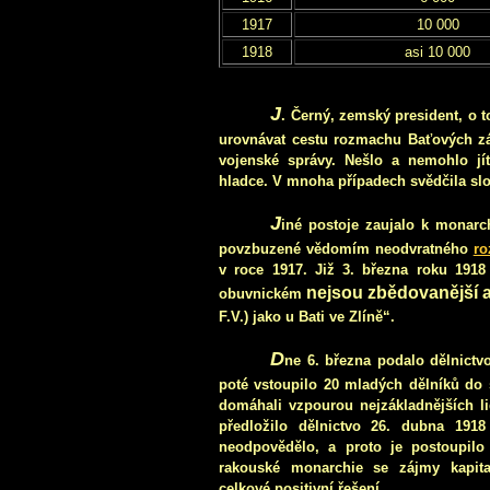
1917
10 000
1918
asi 10 000
J
. Černý, zemský president, o 
urovnávat cestu rozmachu Baťových zá
vojenské správy. Nešlo a nemohlo j
hladce. V mnoha případech svědčila slo
J
iné postoje zaujalo k monarc
povzbuzené vědomím neodvratného
ro
v roce 1917. Již 3. března roku 191
nejsou zbědovanějš
í
a
obuvnickém
F.V.) jako u Bati ve Zlíně“.
D
ne 6. března podalo dělnictv
poté vstoupilo 20 mladých dělníků do s
domáhali vzpourou nejzákladnějších li
předložilo dělnictvo 26. dubna 191
neodpovědělo, a proto je postoupilo
rakouské monarchie se zájmy kapital
celkové positivní řešení.