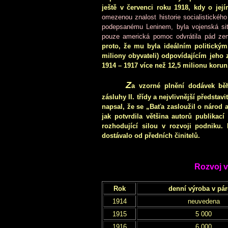
ještě v červenci roku 1918, kdy o je
omezenou znalost historie socialistickéh
podepsanému Leninem, byla vojenská sit
pouze americká pomoc odvrátila pád zem
proto, že mu byla ideálním politický
miliony obyvateli) odpovídajícím jeho
1914 – 1917 více než 12,5 milionu korun
Z
a vzorné plnění dodávek bě
zásluhy II. třídy a nejvlivnější představ
napsal, že se „Baťa zasloužil o národ a
jak potvrdila většina autorů publikací
rozhodující silou v rozvoji podniku.
dostávalo od předních činitelů.
Rozvoj 
Rok
denní výroba v pá
1914
neuvedena
1915
5 000
1916
6 000