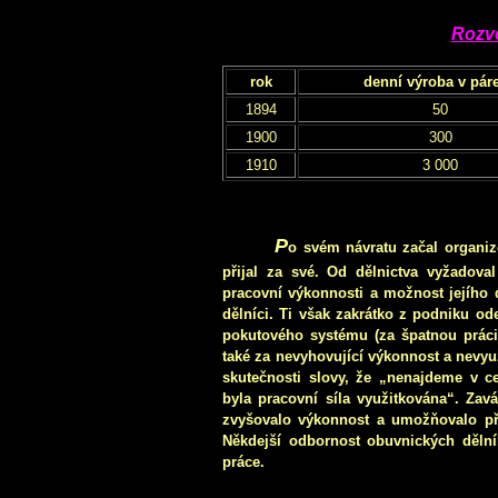
Rozvo
rok
denní výroba v pár
1894
50
1900
300
1910
3 000
P
o svém návratu začal organiz
přijal za své. Od dělnictva vyžadova
pracovní výkonnosti a možnost jejího 
dělníci. Ti však zakrátko z podniku od
pokutového systému (za špatnou práci
také za nevyhovující výkonnost a nevyuž
skutečnosti slovy, že „nenajdeme v 
byla pracovní síla využitkována“. Zavá
zvyšovalo výkonnost a umožňovalo přij
Někdejší odbornost obuvnických dělník
práce.